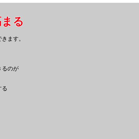
る​​
できます。
できるのが
する