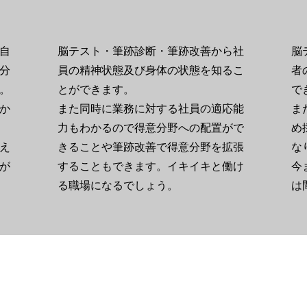
自
脳テスト・筆跡診断・筆跡改善から社
脳
分
員の精神状態及び身体の状態を知るこ
者
。
とができます。
で
か
​また同時に業務に対する社員の適応能
ま
力もわかるので得意分野への配置がで
め
え
きることや筆跡改善で得意分野を拡張
な
が
することもできます。イキイキと働け
​
る職場になるでしょう。
は