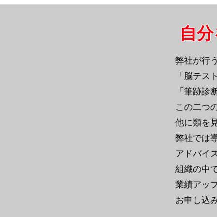
自分
弊社が行
「脳テス
「筆跡診
​この二
他に類を
​弊社で
アドバイ
組織の中
業績アッ
お申し込